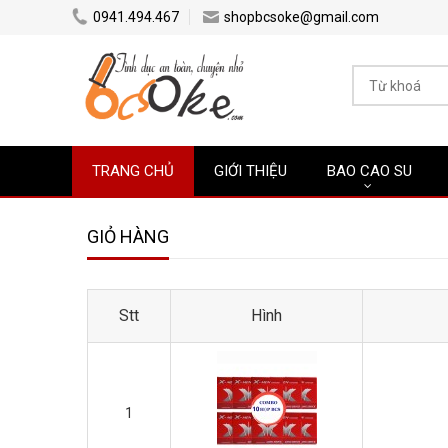
0941.494.467
shopbcsoke@gmail.com
TRANG CHỦ
GIỚI THIỆU
BAO CAO SU
GIỎ HÀNG
Stt
Hình
1