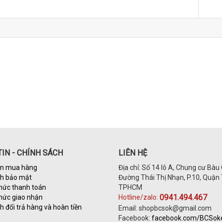
IN - CHÍNH SÁCH
LIÊN HỆ
n mua hàng
Địa chỉ: Số 14 lô A, Chung cư Bàu 
ch bảo mật
Đường Thái Thị Nhạn, P.10, Quận 
hức thanh toán
TPHCM
0941.494.467
hức giao nhận
Hotline/zalo:
h đổi trả hàng và hoàn tiền
Email: shopbcsok@gmail.com
Facebook:
facebook.com/BCSo