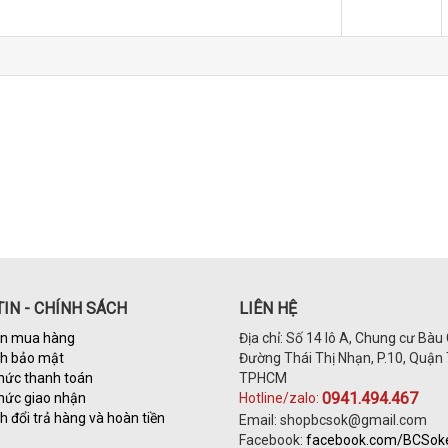
IN - CHÍNH SÁCH
LIÊN HỆ
n mua hàng
Địa chỉ: Số 14 lô A, Chung cư Bàu 
ch bảo mật
Đường Thái Thị Nhạn, P.10, Quận 
hức thanh toán
TPHCM
0941.494.467
hức giao nhận
Hotline/zalo:
h đổi trả hàng và hoàn tiền
Email: shopbcsok@gmail.com
Facebook:
facebook.com/BCSo