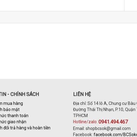
IN - CHÍNH SÁCH
LIÊN HỆ
n mua hàng
Địa chỉ: Số 14 lô A, Chung cư Bàu 
ch bảo mật
Đường Thái Thị Nhạn, P.10, Quận 
hức thanh toán
TPHCM
0941.494.467
hức giao nhận
Hotline/zalo:
h đổi trả hàng và hoàn tiền
Email: shopbcsok@gmail.com
Facebook:
facebook.com/BCSo