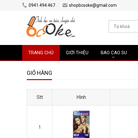
0941.494.467
shopbcsoke@gmail.com
TRANG CHỦ
GIỚI THIỆU
BAO CAO SU
GIỎ HÀNG
Stt
Hình
1