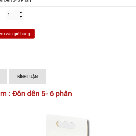
n Dên 5- 6 Phân
m vào giỏ hàng
BÌNH LUẬN
̉m : Đôn dên 5- 6 phân