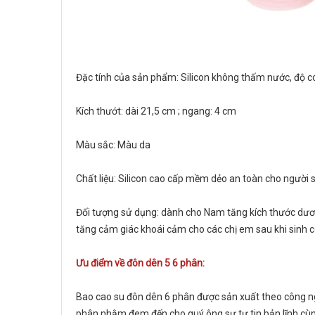
Đặc tính của sản phẩm: Silicon không thấm nước, độ c
Kích thướt: dài 21,5 cm ; ngang: 4 cm
Màu sắc: Màu da
Chất liệu: Silicon cao cấp mềm dẻo an toàn cho người
Đối tượng sử dụng: dành cho Nam tăng kích thước dươn
tăng cảm giác khoái cảm cho các chị em sau khi sinh c
Ưu điểm về đôn dên 5 6 phân:
Bao cao su đôn dên 6 phân được sản xuất theo công n
phân nhằm đem đến cho quý ông sự tự tin bản lĩnh cùn