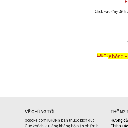
H
Click vào đây để tr
-
LƯU Ý :
Không Bá
VỀ CHÚNG TÔI
THÔNG T
bcsoke.com KHÔNG bán thuốc kích dục,
Hướng dẫ
Qúy khách vui lòng không hỏi sản phẩm bị
Chính sá