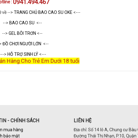
0941.494.467
otline :
ở về -->
TRANG CHỦ BAO CAO SU OKE
<---
-->
BAO CAO SU
<--
-->
GEL BÔI TRƠN
<--
->
ĐỒ CHƠI NGƯỜI LỚN
<--
--->
HỖ TRỢ SINH LÝ
<---
n Hàng Cho Trẻ Em Dưới 18 tuổi
IN - CHÍNH SÁCH
LIÊN HỆ
n mua hàng
Địa chỉ: Số 14 lô A, Chung cư Bàu 
ch bảo mật
Đường Thái Thị Nhạn, P.10, Quận 