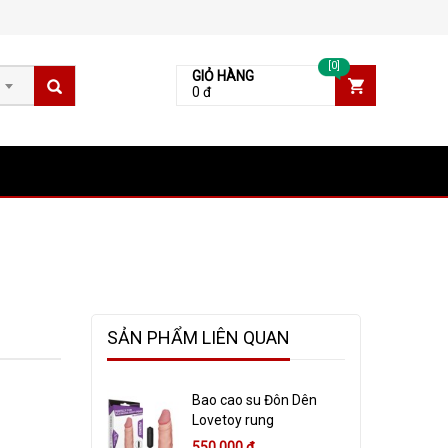
[0]
GIỎ HÀNG
0 đ
SẢN PHẨM LIÊN QUAN
Bao cao su Đôn Dên
Lovetoy rung
550,000 đ