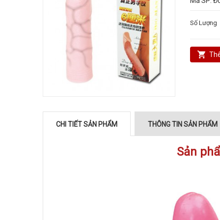
Mã SP:
Đô
Số Lượng
Thê
CHI TIẾT SẢN PHẨM
THÔNG TIN SẢN PHẨM
Sản phâ