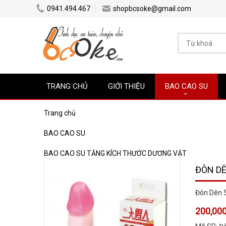
0941.494.467
shopbcsoke@gmail.com
TRANG CHỦ
GIỚI THIỆU
BAO CAO SU
Trang chủ
BAO CAO SU
BAO CAO SU TĂNG KÍCH THƯỚC DƯƠNG VẬT
ĐÔN DÊ
Đôn Dên 5
200,000