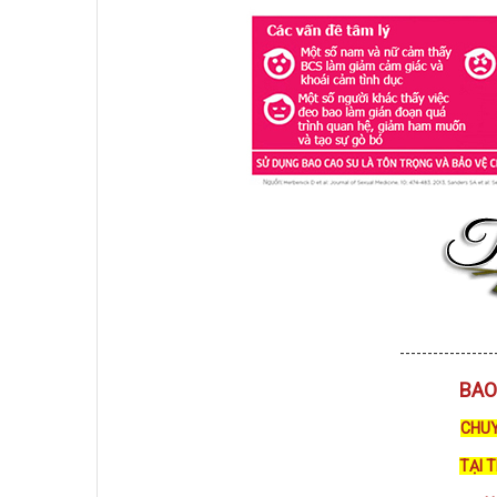
-----------------
BAO
CHUY
TẠI 