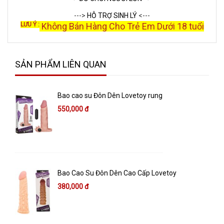
--->
HỖ TRỢ SINH LÝ
<---
LƯU Ý :
Không Bán Hàng Cho Trẻ Em Dưới 18 tuổi
SẢN PHẨM LIÊN QUAN
Bao cao su Đôn Dên Lovetoy rung
550,000 đ
Bao Cao Su Đôn Dên Cao Cấp Lovetoy
380,000 đ