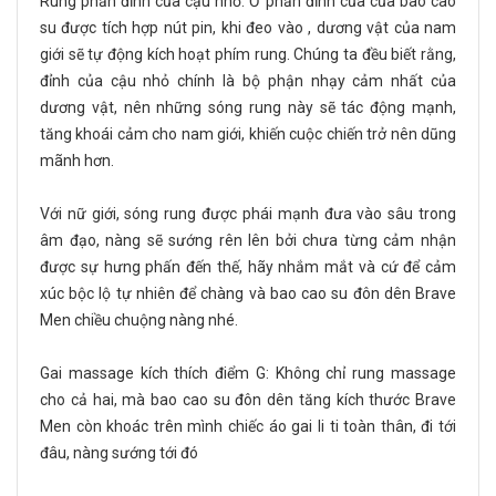
Rung phần đỉnh của cậu nhỏ: Ở phần đỉnh của của bao cao
su được tích hợp nút pin, khi đeo vào , dương vật của nam
giới sẽ tự động kích hoạt phím rung. Chúng ta đều biết rằng,
đỉnh của cậu nhỏ chính là bộ phận nhạy cảm nhất của
dương vật, nên những sóng rung này sẽ tác động mạnh,
tăng khoái cảm cho nam giới, khiến cuộc chiến trở nên dũng
mãnh hơn.
Với nữ giới, sóng rung được phái mạnh đưa vào sâu trong
âm đạo, nàng sẽ sướng rên lên bởi chưa từng cảm nhận
được sự hưng phấn đến thế, hãy nhắm mắt và cứ để cảm
xúc bộc lộ tự nhiên để chàng và bao cao su đôn dên Brave
Men chiều chuộng nàng nhé.
Gai massage kích thích điểm G: Không chỉ rung massage
cho cả hai, mà bao cao su đôn dên tăng kích thước Brave
Men còn khoác trên mình chiếc áo gai li ti toàn thân, đi tới
đâu, nàng sướng tới đó