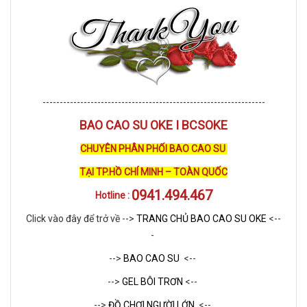
-----------------------------------------------------------------
BAO CAO SU OKE I BCSOKE
CHUYÊN PHÂN PHỐI BAO CAO SU
TẠI TP.HỒ CHÍ MINH – TOÀN QUỐC
0941.494.467
Hotline :
Click vào đây để trở về -->
TRANG CHỦ BAO CAO SU OKE
<--
-
-->
BAO CAO SU
<--
-->
GEL BÔI TRƠN
<--
-->
ĐỒ CHƠI NGƯỜI LỚN
<--