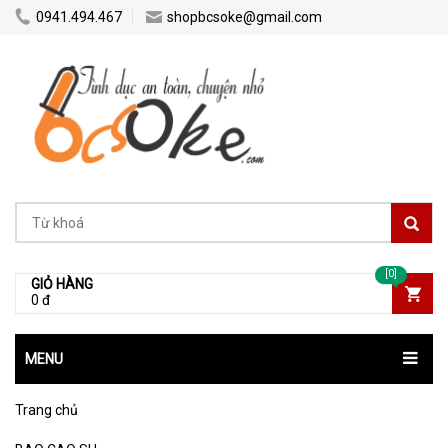
0941.494.467
shopbcsoke@gmail.com
[0]
GIỎ HÀNG
0 đ
MENU
Trang chủ