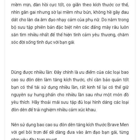
mềm mịn, đàn hồi cực tốt, co giãn theo kích thước cơ thể,
nhìn gân gai nhưng sờ lại mềm như bún, không hề gây đau
dát cho làn da âm đạo nhạy cảm của phụ nữ. Do nằm trong
bộ sưu tập phiên bản đặc biệt nên các đấng mày râu luôn
săn tìm nhiều nhất để thể hiện tình cảm yêu thương, chăm
sóc đời sống tình dục với bạn gái.
Dùng được nhiều lần: Đây chính là ưu điểm của các loại bao
cao su đôn dên làm tăng kích thước, chỉ cần bảo quản tốt
bạn có thể tái sử dụng nhiều lần, rất kinh tế lại có thể giữ
nguyên sự hưng phấn cho nhiều lần sau như một món đồ
yêu thích. Hãy thoải mái sưu tập đủ loại hình dáng các loại
đôn dên để trải nghiệm nhiều cảm xúc khau.
Nên sử dụng bao cao su đôn dên tăng kích thước Brave Men
với gel bôi trơn để dễ dàng đưa vào âm đạo bạn gái, từng
nhịp yêu đều trơn mượt.