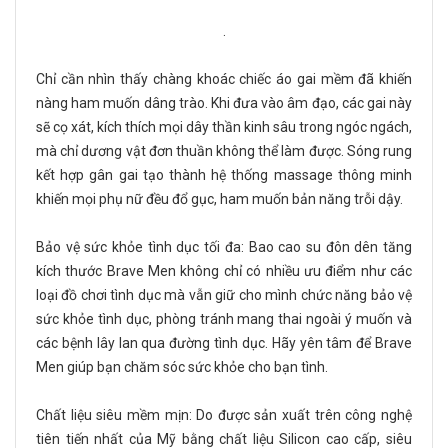
.
Chỉ cần nhìn thấy chàng khoác chiếc áo gai mềm đã khiến
nàng ham muốn dâng trào. Khi đưa vào âm đạo, các gai này
sẽ cọ xát, kích thích mọi dây thần kinh sâu trong ngóc ngách,
mà chỉ dương vật đơn thuần không thể làm được. Sóng rung
kết hợp gân gai tạo thành hệ thống massage thông minh
khiến mọi phụ nữ đều đổ gục, ham muốn bản năng trỗi dậy.
Bảo vệ sức khỏe tình dục tối đa: Bao cao su đôn dên tăng
kích thước Brave Men không chỉ có nhiều ưu điểm như các
loại đồ chơi tình dục mà vẫn giữ cho mình chức năng bảo vệ
sức khỏe tình dục, phòng tránh mang thai ngoài ý muốn và
các bệnh lây lan qua đường tình dục. Hãy yên tâm để Brave
Men giúp bạn chăm sóc sức khỏe cho bạn tình.
Chất liệu siêu mềm mịn: Do được sản xuất trên công nghệ
tiên tiến nhất của Mỹ bằng chất liệu Silicon cao cấp, siêu