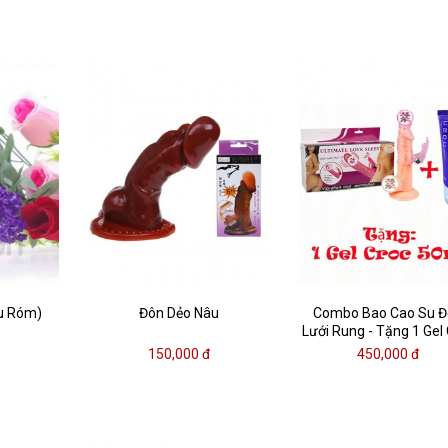
âu Róm)
Đôn Dẻo Nâu
Combo Bao Cao Su 
Lưới Rung - Tặng 1 Gel
50ml
150,000 đ
450,000 đ