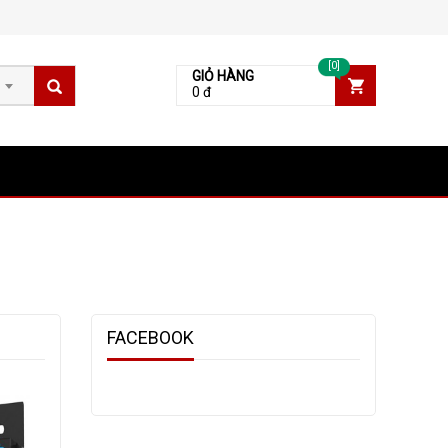
[0]
GIỎ HÀNG
0 đ
FACEBOOK