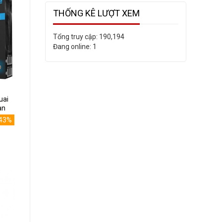
THỐNG KÊ LƯỢT XEM
Tổng truy cập:
190,194
Đang online:
1
uai
an
43%