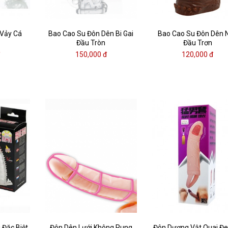
 Vảy Cá
Bao Cao Su Đôn Dên Bi Gai
Bao Cao Su Đôn Dên 
Đầu Tròn
Đầu Trơn
đ
150,000 đ
120,000 đ
 Đặc Biệt
Đôn Dên Lưới Không Rung
Đôn Dương Vật Quai Đe