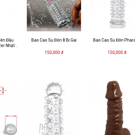
dên Đầu
Bao Cao Su Đôn 8 Bi Gai
Bao Cao Su Đôn Phar
zer Nhật
à gai
đ
150,000 đ
150,000 đ