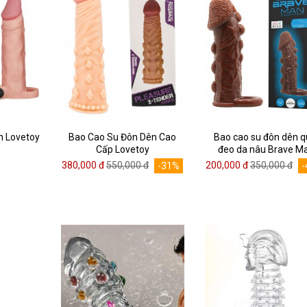
n Lovetoy
Bao Cao Su Đôn Dên Cao
Bao cao su đôn dên q
Cấp Lovetoy
đeo da nâu Brave M
đ
380,000 đ
550,000 đ
200,000 đ
350,000 đ
-31%
-