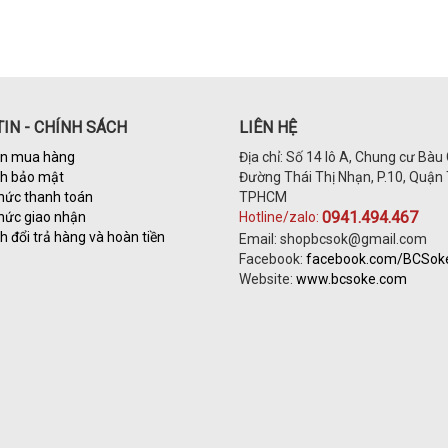
IN - CHÍNH SÁCH
LIÊN HỆ
n mua hàng
Địa chỉ: Số 14 lô A, Chung cư Bàu 
ch bảo mật
Đường Thái Thị Nhạn, P.10, Quận 
hức thanh toán
TPHCM
0941.494.467
hức giao nhận
Hotline/zalo:
h đổi trả hàng và hoàn tiền
Email: shopbcsok@gmail.com
Facebook:
facebook.com/BCSo
Website:
www.bcsoke.com