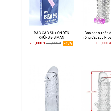
BAO CAO SU ĐÔN DÊN
Bao cao su đôn 
KHỦNG BIG MAN
rồng Capado Pro
Bản có rung v
200,000 đ
350,000 đ
180,000 
-43%