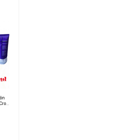
Đôn
 Croc