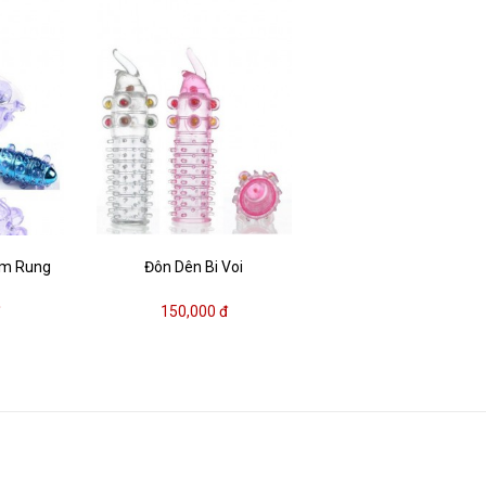
óm Rung
Đôn Dên Bi Voi
đ
150,000 đ